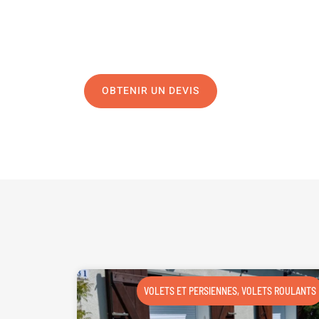
04 91 45 27 95
N’hésitez pas à nous appeler pour une réponse rapide 
équipe chaleureuse est à votre écoute pour vous gui
OBTENIR UN DEVIS
NOUS CONTAC
VOLETS ET PERSIENNES
,
VOLETS ROULANTS