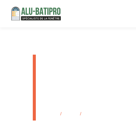
Porte de g
aluminium
13
Accueil
/
Produits
/
Porte de garage enroulable 