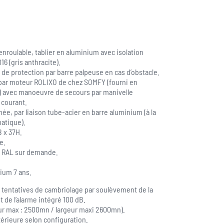
enroulable, tablier en aluminium avec isolation
6 (gris anthracite).
de protection par barre palpeuse en cas d’obstacle.
 par moteur ROLIXO de chez SOMFY (fourni en
 avec manoeuvre de secours par manivelle
 courant.
mée, par liaison tube-acier en barre aluminium (à la
atique).
 x 37H.
e.
u RAL sur demande.
nium 7 ans.
s tentatives de cambriolage par soulèvement de la
 de l’alarme intégré 100 dB.
eur max : 2500mn / largeur maxi 2600mn).
érieure selon configuration.