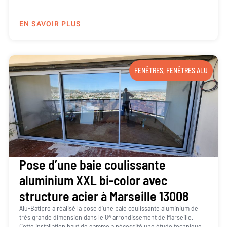
EN SAVOIR PLUS
FENÊTRES
,
FENÊTRES ALU
Pose d’une baie coulissante
aluminium XXL bi-color avec
structure acier à Marseille 13008
Alu-Batipro a réalisé la pose d’une baie coulissante aluminium de
très grande dimension dans le 8ᵉ arrondissement de Marseille.
Cette installation haut de gamme a nécessité une étude technique