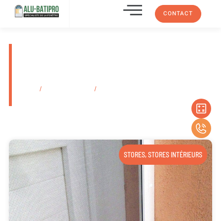
CONTACT
Menuiserie Alu-Batipro artisan
RGE Marseille Château-
Gombert 13013
Accueil
/
Secteurs d'activité
/
Menuiserie Alu-Batipro artisan RGE
Marseille Château-Gombert 13013
STORES
,
STORES INTÉRIEURS