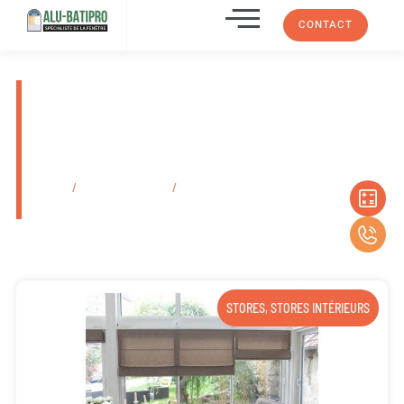
CONTACT
Prix pose de fenêtre à
galandage sur mesure Cassis
En Provence-Alpes-Côte
D’azur
Accueil
/
Secteurs d'activité
/
Prix pose de fenêtre à galandage sur
mesure Cassis En Provence-Alpes-Côte D’azur
STORES
,
STORES INTÉRIEURS