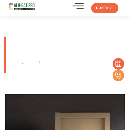
CONTACT
Portes intérieurs en bois
tendance , design Italien GD
Dorigo
Accueil
/
Produits
/
Portes intérieurs en bois tendance , design Italien GD
Dorigo