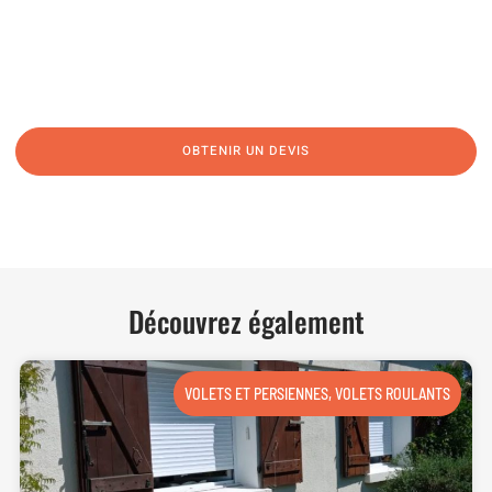
06 62 71 78 00
N’hésitez pas à nous appeler pour une réponse rapide et directe à toutes
vos interrogations ! Notre équipe chaleureuse est à votre écoute pour vous
guider et vous conseiller de manière personnalisée.
OBTENIR UN DEVIS
NOUS CONTACTER
Découvrez également
VOLETS ET PERSIENNES
,
VOLETS ROULANTS