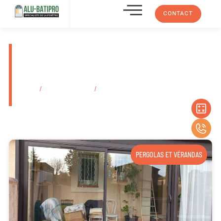
CONTACT
Menuisier pour vente de store
vénitien et californien Aubagne
13400
Accueil
/
Secteurs d'activité
/
Menuisier pour vente de store vénitien et
californien Aubagne 13400
PERGOLAS ET VÉRANDAS