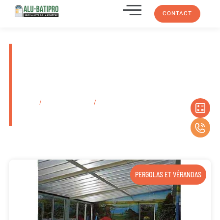
CONTACT
Installateur de porte-fenêtre
avec isolation phonique et
thermique Les Caillols 13012
dans les Bouches-Du-Rhône
Accueil
/
Secteurs d'activité
/
Installateur de porte-fenêtre avec
isolation phonique et thermique Les Caillols 13012 dans les Bouches-
Du-Rhône
PERGOLAS ET VÉRANDAS