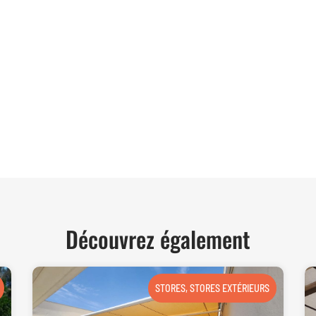
06 62 71 78 00
et directe à toutes vos interrogations ! Notre
der et vous conseiller de manière personnalisée.
TER
Découvrez également
STORES
,
STORES EXTÉRIEURS