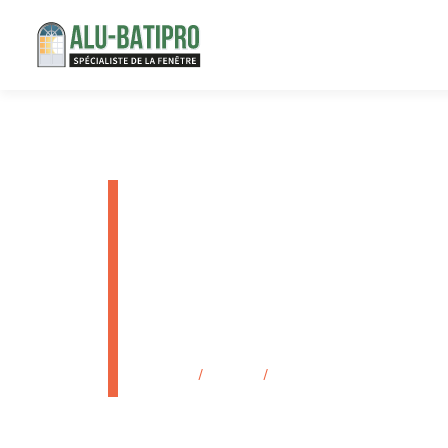
Volet Roul
Mer: Insta
Réparatio
Accueil
/
Produits
/
Volet Roulant à Saint-Mandri