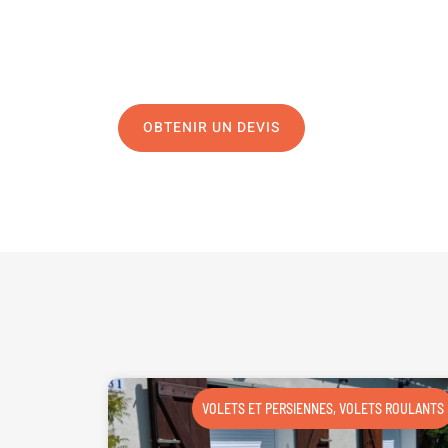
04 91 45 27 95
N’hésitez pas à nous appeler pour une réponse rapide 
équipe chaleureuse est à votre écoute pour vous gui
OBTENIR UN DEVIS
NOUS CONTAC
VOLETS ET PERSIENNES
,
VOLETS ROULANTS