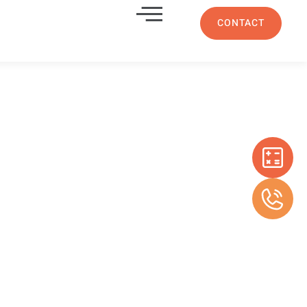
CONTACT
rier-sur-
ge,