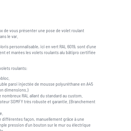
ux de vous présenter une pose de volet roulant
ans le var.
oris personnalisable, ici en vert RAL 6019, sont d’une
nt et marées les volets roulants alu bâtipro certifiée
olets roulants:
obloc.
uble paroi injectée de mousse polyuréthane en A45
on dimensions.)
e nombreux RAL allant du standard au custom.
oteur SOMFY très robuste et garantie. (Branchement
e.
e différentes façon, manuellement grâce à une
imple pression d’un bouton sur le mur ou électrique
de.