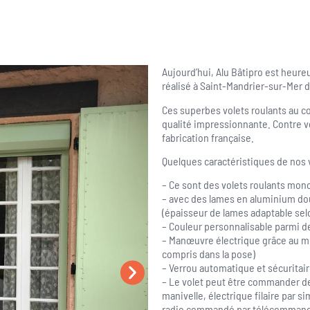
Aujourd’hui, Alu Bâtipro est heure
réalisé à Saint-Mandrier-sur-Mer d
Ces superbes volets roulants au col
qualité impressionnante. Contre ve
fabrication française.
Quelques caractéristiques de nos v
– Ce sont des volets roulants mon
– avec des lames en aluminium do
(épaisseur de lames adaptable sel
– Couleur personnalisable parmi d
– Manœuvre électrique grâce au m
compris dans la pose)
– Verrou automatique et sécuritair
– Le volet peut être commander d
manivelle, électrique filaire par s
radio commandé par télécomman