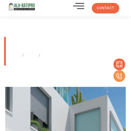
CONTACT
Volet roulant électrique sur
mesure SOMFY à Marseille
Accueil
/
Produits
/
Volet roulant électrique sur mesure SOMFY à
Marseille