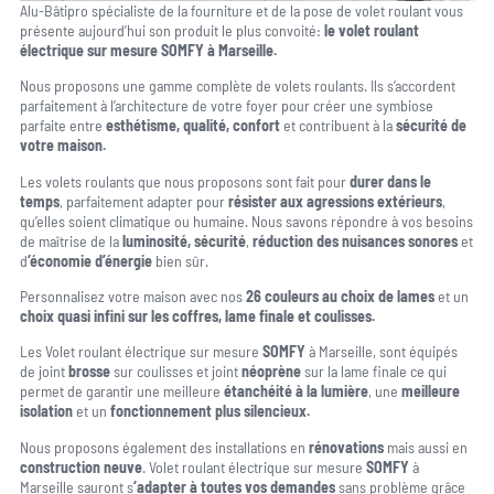
Alu-Bâtipro spécialiste de la fourniture et de la pose de volet roulant vous
présente aujourd’hui son produit le plus convoité:
le volet roulant
électrique sur mesure SOMFY à Marseille.
Nous proposons une gamme complète de volets roulants. Ils s’accordent
parfaitement à l’architecture de votre foyer pour créer une symbiose
parfaite entre
esthétisme, qualité, confort
et contribuent à la
sécurité de
votre maison.
Les volets roulants que nous proposons sont fait pour
durer dans le
temps
, parfaitement adapter pour
résister aux agressions extérieurs
,
qu’elles soient climatique ou humaine. Nous savons répondre à vos besoins
de maîtrise de la
luminosité,
sécurité
,
réduction des nuisances sonores
et
d
‘économie d’énergie
bien sûr.
Personnalisez votre maison avec nos
26 couleurs au choix de lames
et un
choix quasi infini sur les coffres, lame finale et coulisses.
Les Volet roulant électrique sur mesure
SOMFY
à Marseille, sont équipés
de joint
brosse
sur coulisses et joint
néoprène
sur la lame finale ce qui
permet de garantir une meilleure
étanchéité à la lumière
, une
meilleure
isolation
et un
fonctionnement plus silencieux.
Nous proposons également des installations en
rénovations
mais aussi en
construction neuve
. Volet roulant électrique sur mesure
SOMFY
à
Marseille sauront s
‘adapter à toutes vos demandes
sans problème grâce