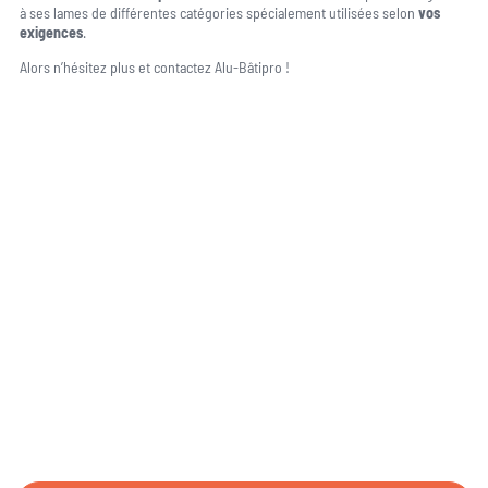
à ses lames de différentes catégories spécialement utilisées selon
vos
exigences
.
Alors n’hésitez plus et contactez Alu-Bâtipro !
Une question, un projet ?
04 91 45 27 95
06 62 71 78 00
N’hésitez pas à nous appeler pour une réponse rapide et directe à toutes
vos interrogations ! Notre équipe chaleureuse est à votre écoute pour vous
guider et vous conseiller de manière personnalisée.