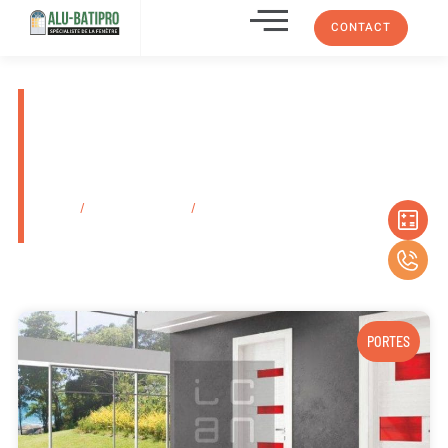
CONTACT
Installation d’une porte de
garage électrique avec
motorisation Plan-De-Cuques
13380
Accueil
/
Secteurs d'activité
/
Installation d’une porte de garage
électrique avec motorisation Plan-De-Cuques 13380
PORTES