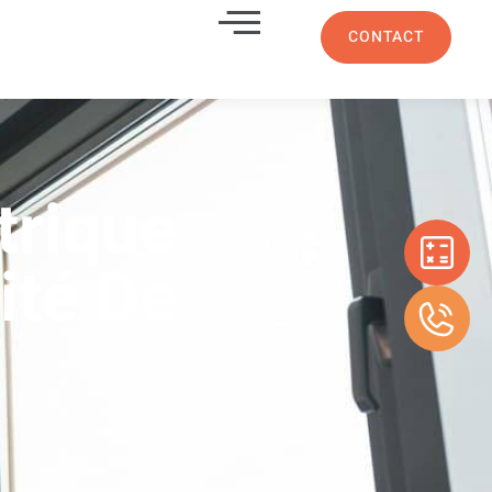
CONTACT
trique
ité De