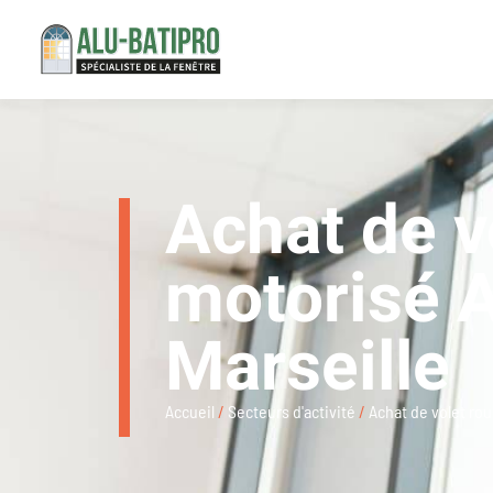
Achat de v
motorisé A
Marseille
Accueil
/
Secteurs d'activité
/
Achat de volet rou