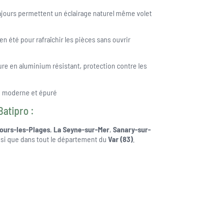
 ajours permettent un éclairage naturel même volet
 en été pour rafraîchir les pièces sans ouvrir
ure en aluminium résistant, protection contre les
u moderne et épuré
Batipro :
Fours-les-Plages
,
La Seyne-sur-Mer
,
Sanary-sur-
insi que dans tout le département du
Var (83)
.