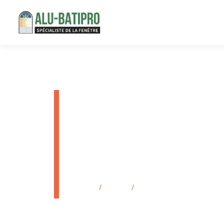
Installatio
applique à
à Six-Four
Accueil
/
Produits
/
Installation d’un volet roul