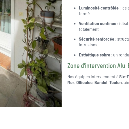
Luminosité contrôlée
: les
fermé
Ventilation continue
: idéal
totalement
Sécurité renforcée
: struct
intrusions
Esthétique sobre
: un rend
Zone d’intervention Alu-
Nos équipes interviennent à
Six-
Mer
,
Ollioules
,
Bandol
,
Toulon
, a