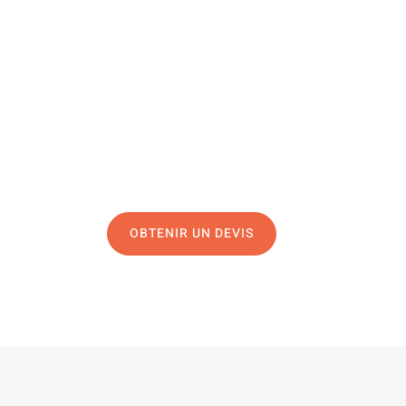
Une question, un projet ?
04 91 45 27 95
N’hésitez pas à nous appeler pour une réponse rapide 
équipe chaleureuse est à votre écoute pour vous gui
OBTENIR UN DEVIS
NOUS CONTAC