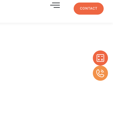
CONTACT
ant en
m ajourées