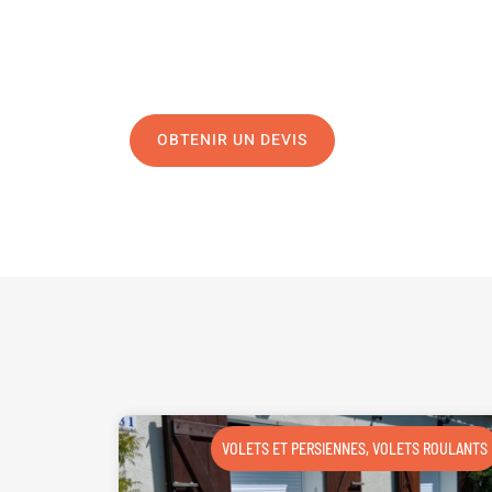
04 91 45 27 95
N’hésitez pas à nous appeler pour une réponse rapide 
équipe chaleureuse est à votre écoute pour vous gui
OBTENIR UN DEVIS
NOUS CONTAC
VOLETS ET PERSIENNES
,
VOLETS ROULANTS