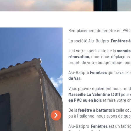
Remplacement de fenêtre en PVC p
La société Alu-Batipro
Fenêtres à
est votre spécialiste de la
menuis
rénovation
, nous nous déplaçons 
projet, de votre budget alloué, pui
Alu-Batipro
Fenêtres
qui travaille 
du Var.
Vous pouvez également nous rendr
Marseille La Valentine 13011
pour 
en PVC ou en bois
et faire votre c
De la
fenêtre
à battants
à celle co
ou à l’italienne, nous avons de q
Alu-Batipro
Fenêtres
est un fabri