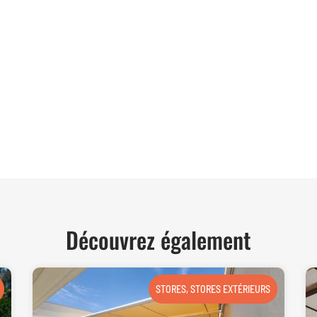
06 62 71 78 00
et directe à toutes vos interrogations ! Notre
der et vous conseiller de manière personnalisée.
TER
Découvrez également
STORES
,
STORES EXTÉRIEURS