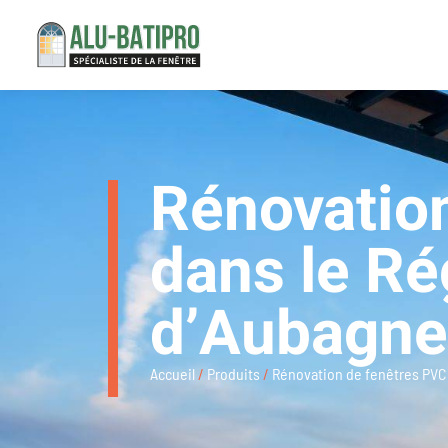
Rénovation
dans le Ré
d’Aubagne 
Accueil
/
Produits
/
Rénovation de fenêtres PVC B