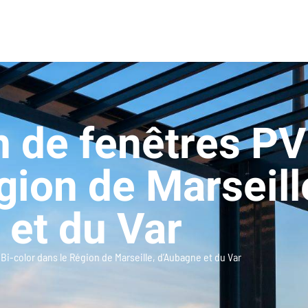
 de fenêtres PV
gion de Marseill
et du Var
i-color dans le Région de Marseille, d’Aubagne et du Var