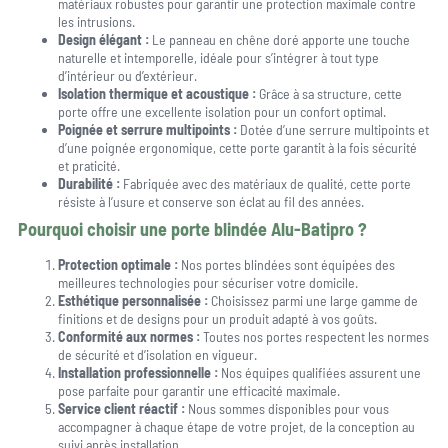
matériaux robustes pour garantir une protection maximale contre
les intrusions.
Design élégant :
Le panneau en chêne doré apporte une touche
naturelle et intemporelle, idéale pour s’intégrer à tout type
d’intérieur ou d’extérieur.
Isolation thermique et acoustique :
Grâce à sa structure, cette
porte offre une excellente isolation pour un confort optimal.
Poignée et serrure multipoints :
Dotée d’une serrure multipoints et
d’une poignée ergonomique, cette porte garantit à la fois sécurité
et praticité.
Durabilité :
Fabriquée avec des matériaux de qualité, cette porte
résiste à l’usure et conserve son éclat au fil des années.
Pourquoi choisir une porte blindée Alu-Batipro ?
Protection optimale :
Nos portes blindées sont équipées des
meilleures technologies pour sécuriser votre domicile.
Esthétique personnalisée :
Choisissez parmi une large gamme de
finitions et de designs pour un produit adapté à vos goûts.
Conformité aux normes :
Toutes nos portes respectent les normes
de sécurité et d’isolation en vigueur.
Installation professionnelle :
Nos équipes qualifiées assurent une
pose parfaite pour garantir une efficacité maximale.
Service client réactif :
Nous sommes disponibles pour vous
accompagner à chaque étape de votre projet, de la conception au
suivi après installation.