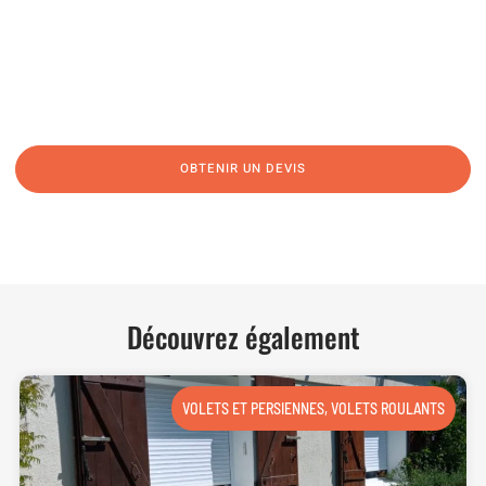
06 62 71 78 00
N’hésitez pas à nous appeler pour une réponse rapide et directe à toutes
vos interrogations ! Notre équipe chaleureuse est à votre écoute pour vous
guider et vous conseiller de manière personnalisée.
OBTENIR UN DEVIS
NOUS CONTACTER
Découvrez également
VOLETS ET PERSIENNES
,
VOLETS ROULANTS