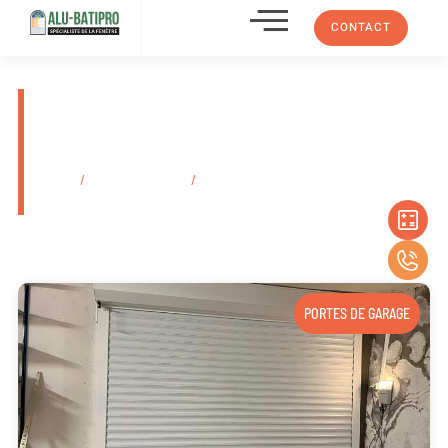
CONTACT
Acheter porte d’intérieur
design en bois Auriol 13007
Dans Les Bouches-Du-Rhône
Accueil
/
Secteurs d'activité
/
Acheter porte d’intérieur design en bois
Auriol 13007 Dans Les Bouches-Du-Rhône
PORTES DE GARAGE