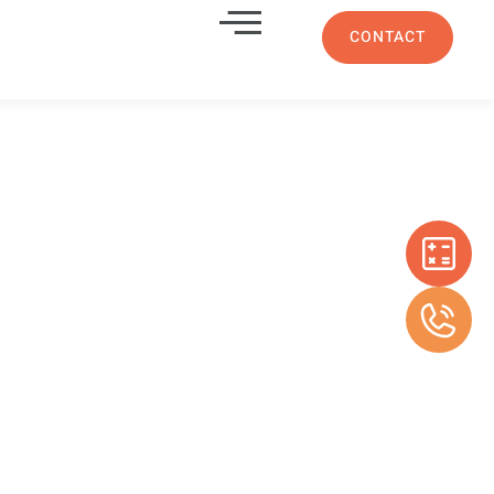
CONTACT
pergola
ntables
0