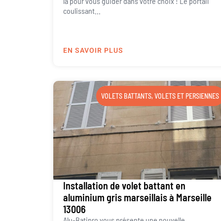
là pour vous guider dans votre choix ! Le portail
coulissant...
EN SAVOIR PLUS
VOLETS BATTANTS
,
VOLETS ET PERSIENNES
Installation de volet battant en
aluminium gris marseillais à Marseille
13006
Alu-Batipro vous présente une nouvelle