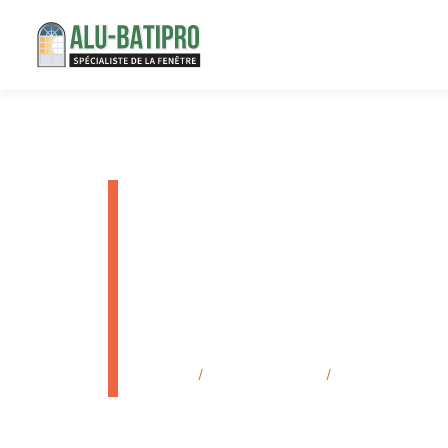
Artisan RG
bioclimati
Plan-De-C
Accueil
/
Secteurs d'activité
/
Artisan RGE pour 