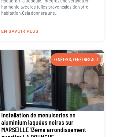
Roquefort la Bédoule. Intégrez une véranda en
harmonie avec les tuiles provençales de votre
habitation.Cela donnera une...
EN SAVOIR PLUS
FENÊTRES
,
FENÊTRES ALU
Installation de menuiseries en
aluminium laquées noires sur
MARSEILLE 13ème arrondissement
quartier LA POUNCHE