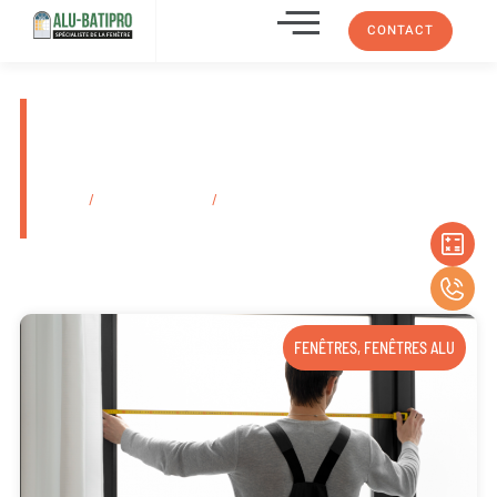
CONTACT
Pose de volet roulant alu sur
mesure Allauch À Proximité De
Marseille
Accueil
/
Secteurs d'activité
/
Pose de volet roulant alu sur mesure
Allauch À Proximité De Marseille
FENÊTRES
,
FENÊTRES ALU