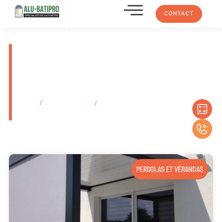
CONTACT
Menuiserie pour pose de porte
de garage enroulable Auriol
13007 Dans Les Bouches-Du-
Rhône
Accueil
/
Secteurs d'activité
/
Menuiserie pour pose de porte de garage
enroulable Auriol 13007 Dans Les Bouches-Du-Rhône
PERGOLAS ET VÉRANDAS