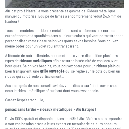
Alu-batipro à Masreille vous présente sa gamme de Rideau métallique
manuel ou motorisé. Equipé de lames à encombrement réduit (57.5 mm de
hauteur).
Tous nos modèles de rideaux métalliques sont conformes aux normes
européennes et disponibles dans plusieurs coloris qui vont permettront de
personnaliser votre rideau selon vos goûts et vos besoins. Vous pouvez
même opter pour un volet roulant transparent.
À l’écoute de notre clientèle, nous mettons à votre disposition plusieurs
types de
rideaux métalliques
afin d’assurer la sécurité de vos locaux et
boutiques. Selon vos besoins, vous pouvez opter pour un
rideau plein
ou
bien transparent, une
grille ouvragée
qui se replie sur le côté ou bien un
rideau qui se déroule verticalement…
Accompagnés de nos conseils avisés, vous êtes assuré de trouver chez
nous le rideau métallique sécurisant dont vous avez besoin.
Gardez l’esprit tranquille,
pensez sans tarder « rideaux métalliques » Alu Batipro !
Devis 100% gratuit et disponible dans les 48h ! Alu-Bâtipro saura repondre
à tout vos besoins grâce à leurs expert en menuiserie et leurs poseurs
salariées experts dans le domaine depuis 15 ans maintenant vous ne serai