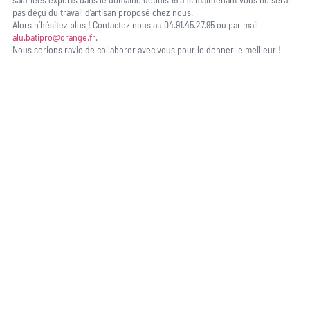
pas déçu du travail d’artisan proposé chez nous.
Alors n’hésitez plus ! Contactez nous au 04.91.45.27.95 ou par mail
alu.batipro@orange.fr
.
Nous serions ravie de collaborer avec vous pour le donner le meilleur !
Une question, un projet ?
04 91 45 27 95
06 62 71 78 00
N’hésitez pas à nous appeler pour une réponse rapide et directe à toutes
vos interrogations ! Notre équipe chaleureuse est à votre écoute pour vous
guider et vous conseiller de manière personnalisée.