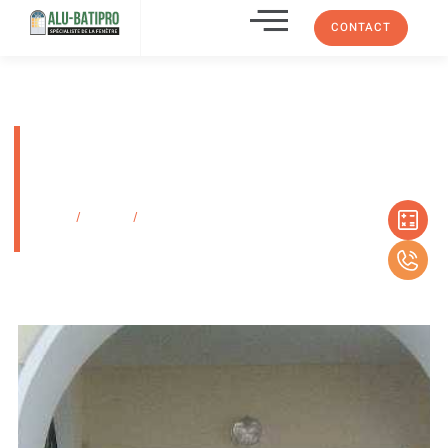
CONTACT
Rideau métallique manuel ou
motorisé Marseille Rideau
Vulcano Dora
Accueil
/
Produits
/
Rideau métallique manuel ou motorisé Marseille
Rideau Vulcano Dora