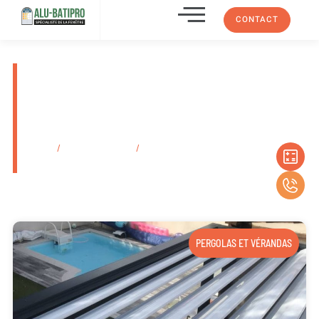
CONTACT
Tarif pose de jalousies en
métal sur-mesure devis par
artisan RGE Cassis En
Provence-Alpes-Côte D’azur
Accueil
/
Secteurs d'activité
/
Tarif pose de jalousies en métal sur-
mesure devis par artisan RGE Cassis En Provence-Alpes-Côte D’azur
PERGOLAS ET VÉRANDAS