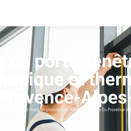
ur de porte-fenêt
phonique et ther
 Provence-Alpes
orte-fenêtre avec isolation phonique et thermique Cassis En Provence-Al