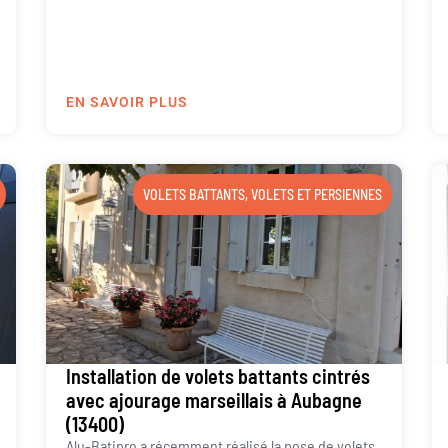
EN SAVOIR PLUS
VOLETS BATTANTS
,
VOLETS ET PERSIENNES
Installation de volets battants cintrés
avec ajourage marseillais à Aubagne
(13400)
Alu-Batipro a récemment réalisé la pose de volets