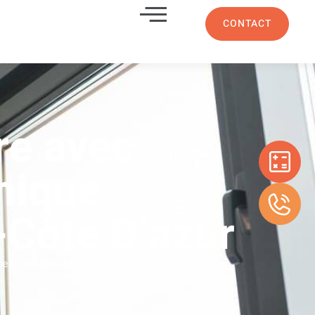
CONTACT
re avec
mique
-Côte D’azur
pes-Côte D’azur