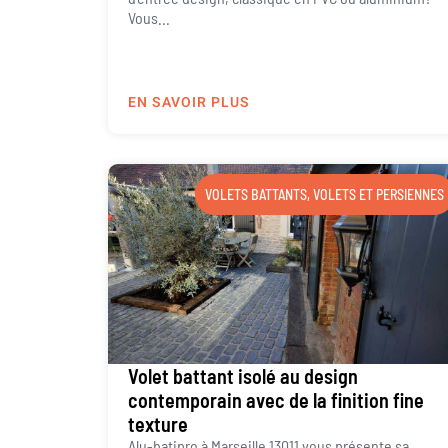
Vous...
EN SAVOIR PLUS
VOLETS BATTANTS
,
VOLETS ET PERSIENNES
Volet battant isolé au design
contemporain avec de la finition fine
texture
Alu-batipro à Marseille 13011 vous présente sa