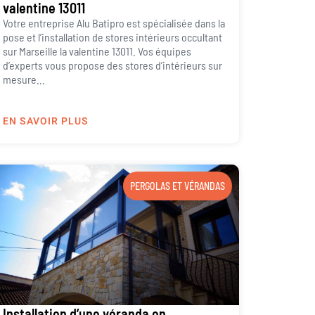
valentine 13011
Votre entreprise Alu Batipro est spécialisée dans la
pose et l’installation de stores intérieurs occultant
sur Marseille la valentine 13011. Vos équipes
d’experts vous propose des stores d’intérieurs sur
mesure...
EN SAVOIR PLUS
PERGOLAS ET VÉRANDAS
Installation d’une véranda en