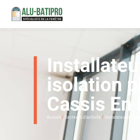
Installate
isolation 
Cassis En
Accueil
/
Secteurs d'activité
/
Installateur de p