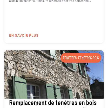
aluminium battant sur mesure à Marseille est très demandée...
EN SAVOIR PLUS
FENÊTRES
,
FENÊTRES BOIS
Remplacement de fenêtres en bois