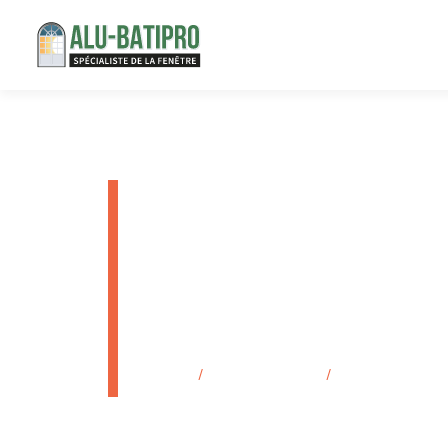
Installate
isolation 
Marseille
Accueil
/
Secteurs d'activité
/
Installateur de po