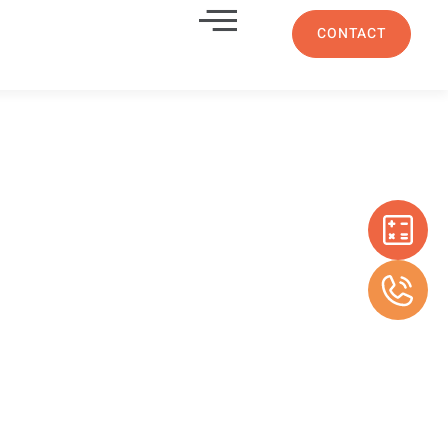
CONTACT
re avec
mique