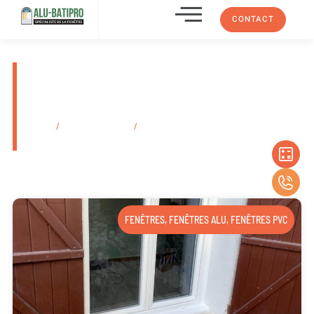
CONTACT
Achat de porte d’entrée vitrée
en métal Marseille Château-
Gombert 13013
Accueil
/
Secteurs d'activité
/
Achat de porte d’entrée vitrée en métal
Marseille Château-Gombert 13013
FENÊTRES
,
FENÊTRES ALU
,
FENÊTRES PVC