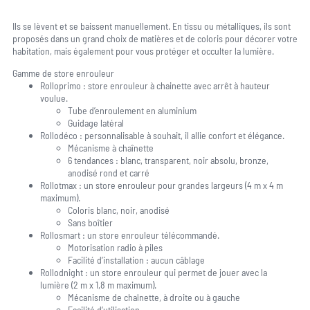
Ils se lèvent et se baissent manuellement. En tissu ou métalliques, ils sont
proposés dans un grand choix de matières et de coloris pour décorer votre
habitation, mais également pour vous protéger et occulter la lumière.
Gamme de store enrouleur
Rolloprimo : store enrouleur à chainette avec arrêt à hauteur
voulue.
Tube d’enroulement en aluminium
Guidage latéral
Rollodéco : personnalisable à souhait, il allie confort et élégance.
Mécanisme à chaînette
6 tendances : blanc, transparent, noir absolu, bronze,
anodisé rond et carré
Rollotmax : un store enrouleur pour grandes largeurs (4 m x 4 m
maximum).
Coloris blanc, noir, anodisé
Sans boîtier
Rollosmart : un store enrouleur télécommandé.
Motorisation radio à piles
Facilité d’installation : aucun câblage
Rollodnight : un store enrouleur qui permet de jouer avec la
lumière (2 m x 1,8 m maximum).
Mécanisme de chaînette, à droite ou à gauche
Facilité d’utilisation