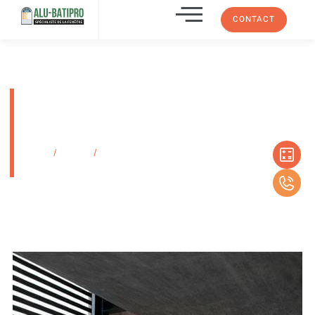
CONTACT
Stores enrouleurs gestion
manuelle en tissu ou
métalliques
Accueil
/
Produits
/
Stores enrouleurs gestion manuelle en tissu ou
métalliques