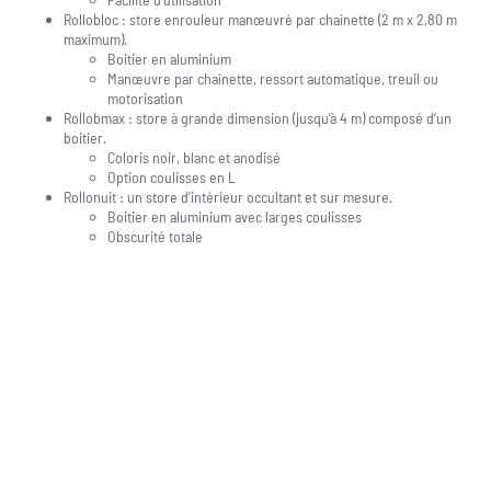
Rollobloc : store enrouleur manœuvré par chainette (2 m x 2,80 m
maximum).
Boitier en aluminium
Manœuvre par chaînette, ressort automatique, treuil ou
motorisation
Rollobmax : store à grande dimension (jusqu’à 4 m) composé d’un
boitier.
Coloris noir, blanc et anodisé
Option coulisses en L
Rollonuit : un store d’intérieur occultant et sur mesure.
Boitier en aluminium avec larges coulisses
Obscurité totale
Une question, un projet ?
04 91 45 27 95