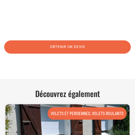
06 62 71 78 00
N’hésitez pas à nous appeler pour une réponse rapide et directe à toutes
vos interrogations ! Notre équipe chaleureuse est à votre écoute pour vous
guider et vous conseiller de manière personnalisée.
OBTENIR UN DEVIS
NOUS CONTACTER
Découvrez également
VOLETS ET PERSIENNES
,
VOLETS ROULANTS