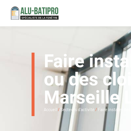
Faire inst
ou des clo
Marseille 
Accueil
/
Secteurs d'activité
/
Faire installer de