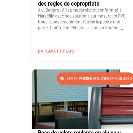
des règles de copropriété
Alu-Batipro : Alliez modernité et conformité à
Marseille avec nos solutions sur mesure en PVC.
Nous avons récemment réalisé la pose d’une
porte-fenêtre en PVC gris clair dans le 4ème...
EN SAVOIR PLUS
VOLETS ET PERSIENNES
,
VOLETS ROULANTS
Pose de volets roulants en alu pour