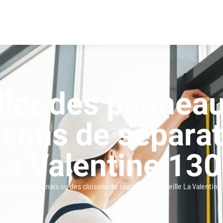
aller des pannea
isons de séparat
La Valentine 13
s panneaux japonais ou des cloisons de séparation Marseille La Valentine 