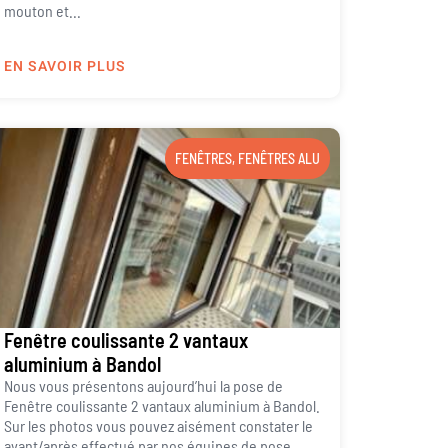
mouton et...
EN SAVOIR PLUS
FENÊTRES
,
FENÊTRES ALU
Fenêtre coulissante 2 vantaux
aluminium à Bandol
Nous vous présentons aujourd’hui la pose de
Fenêtre coulissante 2 vantaux aluminium à Bandol.
Sur les photos vous pouvez aisément constater le
avant/après effectué par nos équipes de pose.