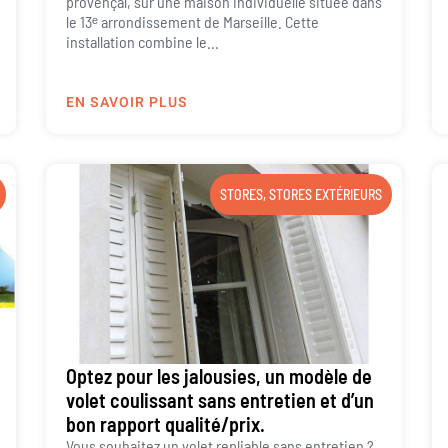
provençal, sur une maison individuelle située dans
le 13ᵉ arrondissement de Marseille. Cette
installation combine le...
EN SAVOIR PLUS
STORES
,
STORES EXTÉRIEURS
Optez pour les jalousies, un modèle de
volet coulissant sans entretien et d’un
bon rapport qualité/prix.
Vous souhaitez un volet repliable sans entretien ?