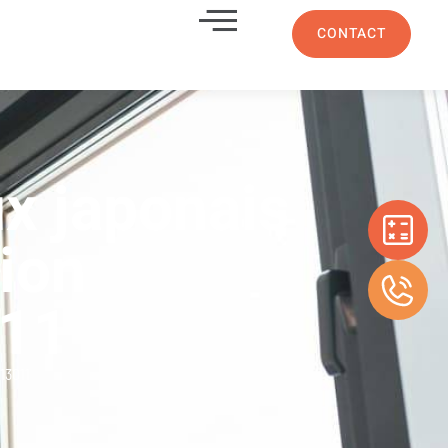
CONTACT
ux japonais
ion
011
13011