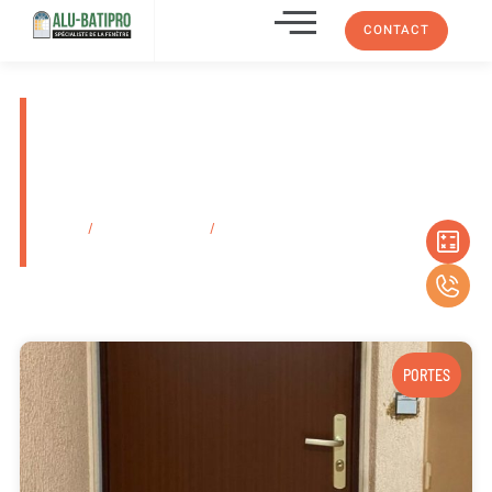
CONTACT
Installation de baie vitrée
coulissante aluminium Auriol
13007 Dans Les Bouches-Du-
Rhône
Accueil
/
Secteurs d'activité
/
Installation de baie vitrée coulissante
aluminium Auriol 13007 Dans Les Bouches-Du-Rhône
PORTES