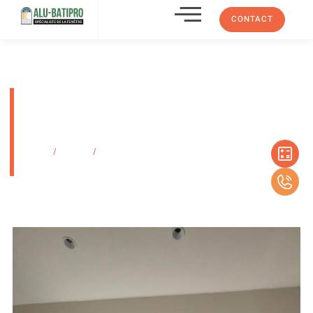
CONTACT
Installation de stores vénitiens
intégrés sur fenêtres existantes
– La Cadière-d’Azur
Accueil
/
Produits
/
Installation de stores vénitiens intégrés sur fenêtres
existantes – La Cadière-d’Azur