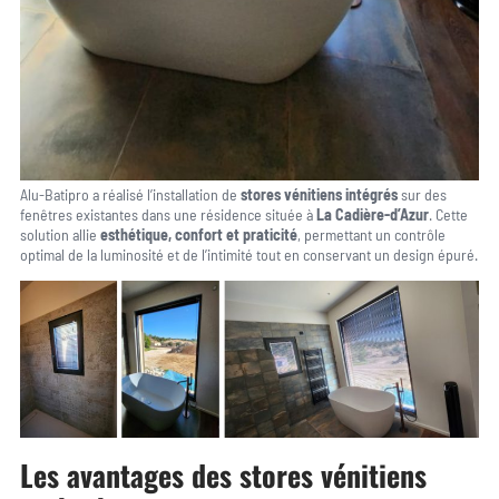
Alu-Batipro a réalisé l’installation de
stores vénitiens intégrés
sur des
fenêtres existantes dans une résidence située à
La Cadière-d’Azur
. Cette
solution allie
esthétique, confort et praticité
, permettant un contrôle
optimal de la luminosité et de l’intimité tout en conservant un design épuré.
Les avantages des stores vénitiens