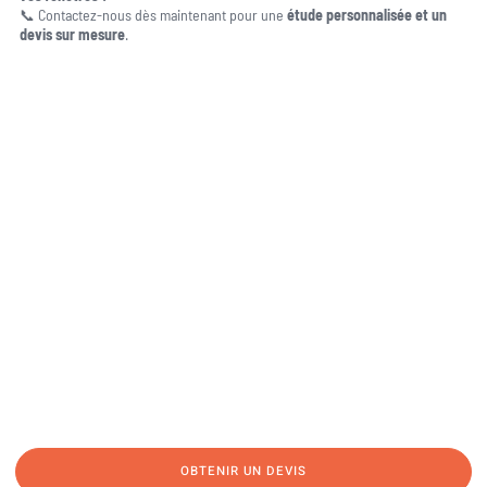
📞 Contactez-nous dès maintenant pour une
étude personnalisée et un
devis sur mesure
.
Une question, un projet ?
04 91 45 27 95
06 62 71 78 00
N’hésitez pas à nous appeler pour une réponse rapide et directe à toutes
vos interrogations ! Notre équipe chaleureuse est à votre écoute pour vous
guider et vous conseiller de manière personnalisée.
OBTENIR UN DEVIS