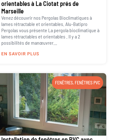
orientables à La Ciotat prés de
Marseille
Venez découvrir nos Pergolas Bioclimatiques à
lames rétractable et orientables. Alu-Batipro
Pergolas vous présente La pergola bioclimatique à
lames rétractables et orientables . Il y a 2
possibilités de manœuvrer...
EN SAVOIR PLUS
FENÊTRES
,
FENÊTRES PVC
Installation de fenêtres en PVC avec