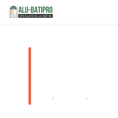
Installateu
électrique
De Marseil
Accueil
/
Secteurs d'activité
/
Installateur de po