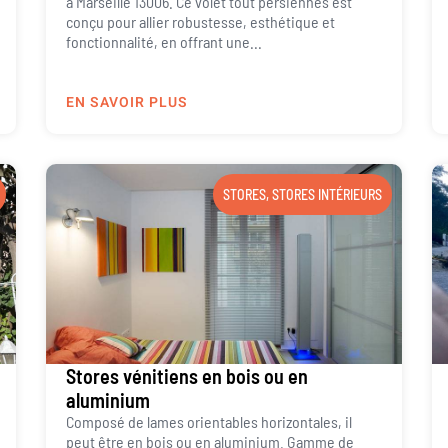
à Marseille 13006. Ce volet tout persiennes est
conçu pour allier robustesse, esthétique et
fonctionnalité, en offrant une...
EN SAVOIR PLUS
STORES
,
STORES INTÉRIEURS
Stores vénitiens en bois ou en
aluminium
Composé de lames orientables horizontales, il
peut être en bois ou en aluminium. Gamme de