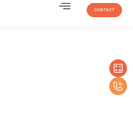
CONTACT
orisé
 À Proximité