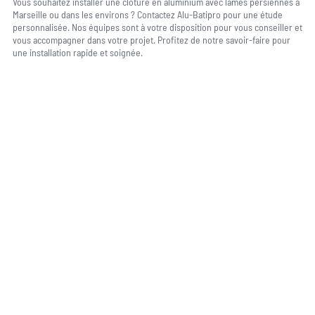
Vous souhaitez installer une clôture en aluminium avec lames persiennes à
Marseille ou dans les environs ? Contactez Alu-Batipro pour une étude
personnalisée. Nos équipes sont à votre disposition pour vous conseiller et
vous accompagner dans votre projet. Profitez de notre savoir-faire pour
une installation rapide et soignée.
Une question, un projet ?
04 91 45 27 95
06 62 71 78 00
N’hésitez pas à nous appeler pour une réponse rapide et directe à toutes
vos interrogations ! Notre équipe chaleureuse est à votre écoute pour vous
guider et vous conseiller de manière personnalisée.