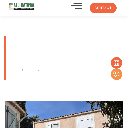
CONTACT
Installation de clôture de
séparation en aluminium avec
lames persiennes à Marseille
13013
Accueil
/
Produits
/
Installation de clôture de séparation en aluminium
avec lames persiennes à Marseille 13013