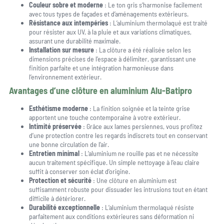
Couleur sobre et moderne
: Le ton gris s’harmonise facilement
avec tous types de façades et d’aménagements extérieurs.
Résistance aux intempéries
: L’aluminium thermolaqué est traité
pour résister aux UV, à la pluie et aux variations climatiques,
assurant une durabilité maximale.
Installation sur mesure
: La clôture a été réalisée selon les
dimensions précises de l’espace à délimiter, garantissant une
finition parfaite et une intégration harmonieuse dans
l’environnement extérieur.
Avantages d’une clôture en aluminium Alu-Batipro
Esthétisme moderne
: La finition soignée et la teinte grise
apportent une touche contemporaine à votre extérieur.
Intimité préservée
: Grâce aux lames persiennes, vous profitez
d’une protection contre les regards indiscrets tout en conservant
une bonne circulation de l’air.
Entretien minimal
: L’aluminium ne rouille pas et ne nécessite
aucun traitement spécifique. Un simple nettoyage à l’eau claire
suffit à conserver son éclat d’origine.
Protection et sécurité
: Une clôture en aluminium est
suffisamment robuste pour dissuader les intrusions tout en étant
difficile à détériorer.
Durabilité exceptionnelle
: L’aluminium thermolaqué résiste
parfaitement aux conditions extérieures sans déformation ni