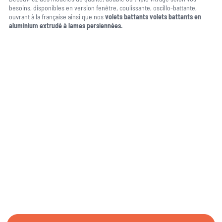
besoins, disponibles en version fenêtre, coulissante, oscillo-battante,
ouvrant à la française ainsi que nos
volets battants volets battants en
aluminium extrudé à lames persiennées.
Une question, un projet ?
04 91 45 27 95
06 62 71 78 00
N’hésitez pas à nous appeler pour une réponse rapide et directe à toutes
vos interrogations ! Notre équipe chaleureuse est à votre écoute pour vous
guider et vous conseiller de manière personnalisée.