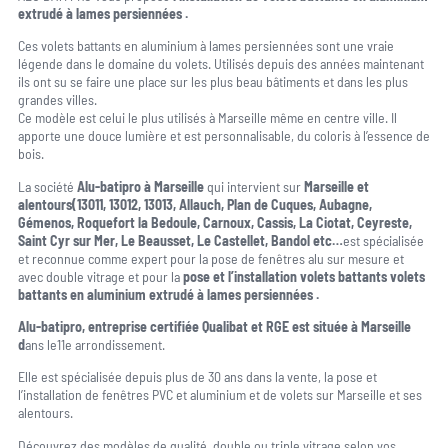
extrudé à lames persiennées .
Ces volets battants en aluminium à lames persiennées sont une vraie
légende dans le domaine du volets. Utilisés depuis des années maintenant
ils ont su se faire une place sur les plus beau bâtiments et dans les plus
grandes villes.
Ce modèle est celui le plus utilisés à Marseille même en centre ville. Il
apporte une douce lumière et est personnalisable, du coloris à l’essence de
bois.
La société
Alu-batipro à Marseille
qui intervient sur
Marseille et
alentours(13011, 13012, 13013, Allauch, Plan de Cuques, Aubagne,
Gémenos, Roquefort la Bedoule, Carnoux, Cassis, La Ciotat, Ceyreste,
Saint Cyr sur Mer, Le Beausset, Le Castellet, Bandol etc…
est spécialisée
et reconnue comme expert pour la pose de fenêtres alu sur mesure et
avec double vitrage et pour la
pose et l’installation volets battants volets
battants en aluminium extrudé à lames persiennées .
Alu-batipro, entreprise certifiée Qualibat et RGE est située à Marseille
d
ans le11e arrondissement.
Elle est spécialisée depuis plus de 30 ans dans la vente, la pose et
l’installation de fenêtres PVC et aluminium et de volets sur Marseille et ses
alentours.
Découvrez des modèles de qualité, double ou triple vitrage selon vos