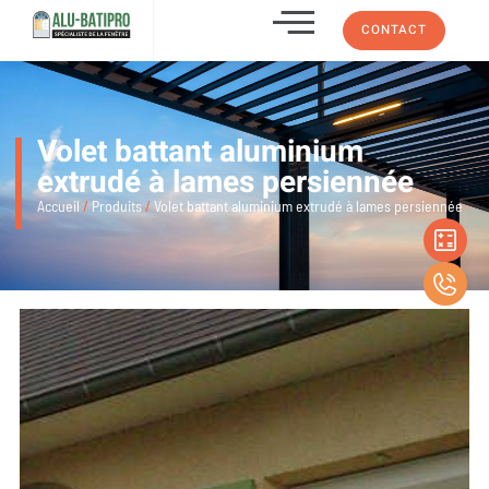
CONTACT
Volet battant aluminium
extrudé à lames persiennée
Accueil
/
Produits
/
Volet battant aluminium extrudé à lames persiennée