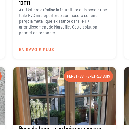
13011
Alu-Batipro a réalisé la fourniture et la pose d’une
toile PVC microperforée sur mesure sur une
pergola métallique existante dans le 11ᵉ
arrondissement de Marseille. Cette solution
permet de redonner...
EN SAVOIR PLUS
FENÊTRES
,
FENÊTRES BOIS
Pose de fenêtre en bois sur mesure