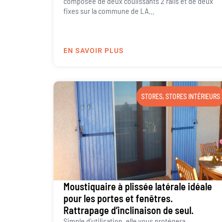
composée de deux coulissants 2 rails et de deux
fixes sur la commune de LA...
EN SAVOIR PLUS
STORES
,
STORES INTÉRIEURS
Moustiquaire à plissée latérale idéale
pour les portes et fenêtres.
Rattrapage d’inclinaison de seul.
Simple d’utilisation, elle vous protégera