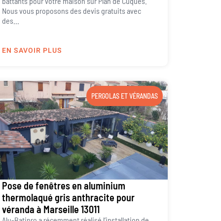
battants pour votre maison sur Plan de Cuques.
Nous vous proposons des devis gratuits avec
des...
EN SAVOIR PLUS
PERGOLAS ET VÉRANDAS
Pose de fenêtres en aluminium
thermolaqué gris anthracite pour
véranda à Marseille 13011
Alu-Batipro a récemment réalisé l’installation de