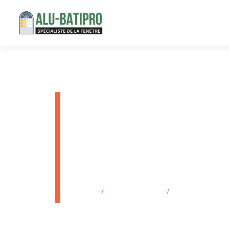
Achat de p
métal Aur
Bouches-
Accueil
/
Secteurs d'activité
/
Achat de porte d’