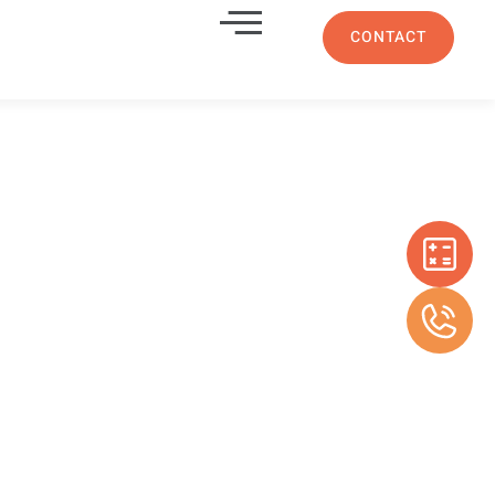
CONTACT
trée en
es