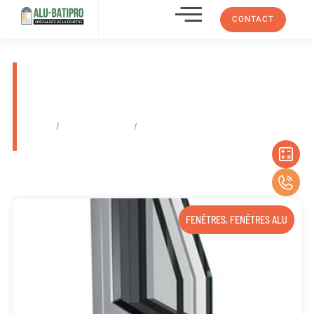
CONTACT
Pose de store extérieur
motorisé électrique Aubagne
13400
Accueil
/
Secteurs d'activité
/
Pose de store extérieur motorisé
électrique Aubagne 13400
FENÊTRES
,
FENÊTRES ALU