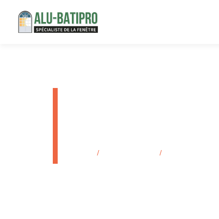
Pose de st
Marseille
Accueil
/
Secteurs d'activité
/
Pose de store int