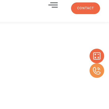
CONTACT
ur-mesure
rt 13013