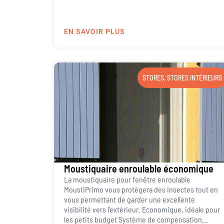
EN SAVOIR PLUS
STORES
,
STORES INTÉRIEURS
Moustiquaire enroulable économique
La moustiquaire pour fenêtre enroulable
MoustiPrimo vous protègera des insectes tout en
vous permettant de garder une excellente
visibilité vers l’extérieur. Economique, idéale pour
les petits budget Système de compensation...