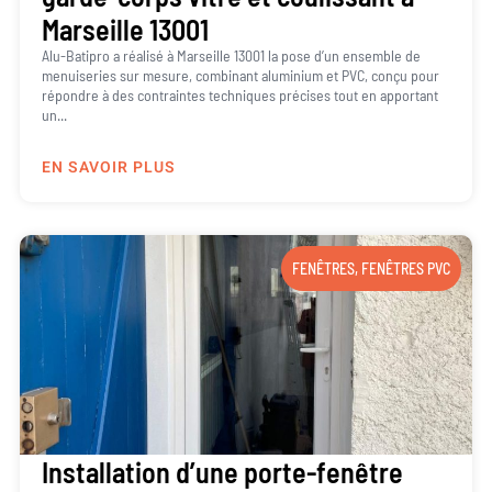
Marseille 13001
Alu-Batipro a réalisé à Marseille 13001 la pose d’un ensemble de
menuiseries sur mesure, combinant aluminium et PVC, conçu pour
répondre à des contraintes techniques précises tout en apportant
un...
EN SAVOIR PLUS
FENÊTRES
,
FENÊTRES PVC
Installation d’une porte-fenêtre