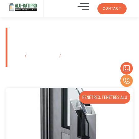
CONTACT
Installateur de portail motorisé
électrique en PVC Marseille La
Valentine 13011
Accueil
/
Secteurs d'activité
/
Installateur de portail motorisé électrique
en PVC Marseille La Valentine 13011
FENÊTRES
,
FENÊTRES ALU