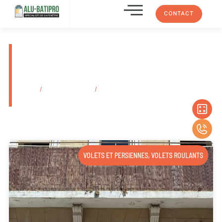
CONTACT
Installation d’une porte de
garage électrique avec
motorisation Marseille
Accueil
/
Secteurs d'activité
/
Installation d’une porte de garage
électrique avec motorisation Marseille
VOLETS ET PERSIENNES
,
VOLETS ROULANTS