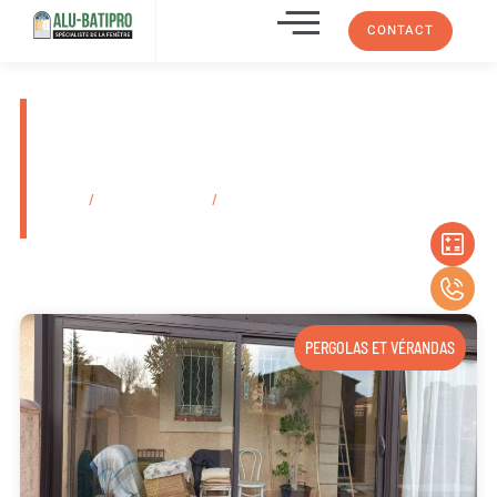
CONTACT
Vente de fenêtre battante alu
Sapa La Ciotat 13600 Dans Les
Bouches-Du-Rhône
Accueil
/
Secteurs d'activité
/
Vente de fenêtre battante alu Sapa La
Ciotat 13600 Dans Les Bouches-Du-Rhône
PERGOLAS ET VÉRANDAS