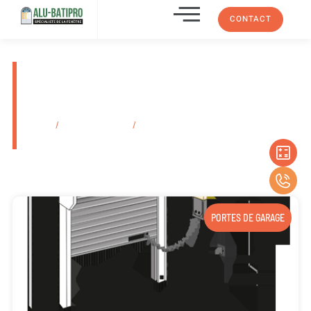
CONTACT
Pose de fenêtres en bois sur-
mesure par un artisan RGE
Plan-De-Cuques 13380
Accueil
/
Secteurs d'activité
/
Pose de fenêtres en bois sur-mesure par
un artisan RGE Plan-De-Cuques 13380
PORTES DE GARAGE