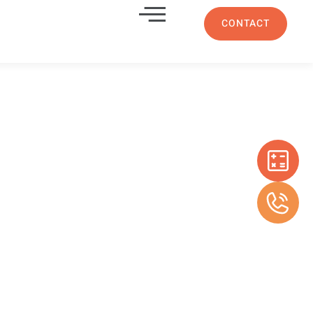
CONTACT
nne en bois
rt 13013