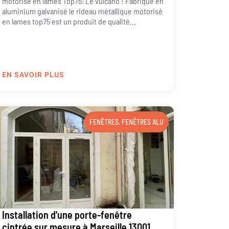
motorisé en lames Top75: Le vulcano ! Fabriqué en
aluminium galvanisé le rideau métallique motorisé
en lames top75 est un produit de qualité...
EN SAVOIR PLUS
FENÊTRES
,
FENÊTRES ALU
Installation d’une porte-fenêtre
cintrée sur mesure à Marseille 13001