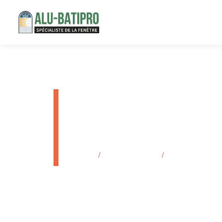
Prix insta
Marseille
Accueil
/
Secteurs d'activité
/
Prix installation 