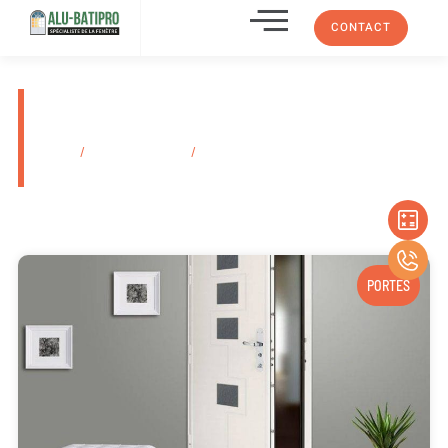
CONTACT
Prix installation de persienne
en bois Marseille
Accueil
/
Secteurs d'activité
/
Prix installation de persienne en bois
Marseille
PORTES