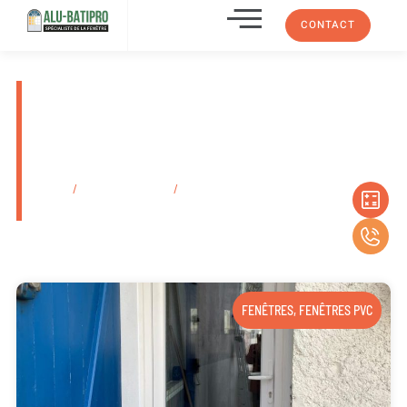
CONTACT
Faire installer des panneaux
japonais ou des cloisons de
séparation Auriol 13007 Dans
Les Bouches-Du-Rhône
Accueil
/
Secteurs d'activité
/
Faire installer des panneaux japonais ou
des cloisons de séparation Auriol 13007 Dans Les Bouches-Du-Rhône
FENÊTRES
,
FENÊTRES PVC