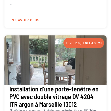
...
EN SAVOIR PLUS
FENÊTRES
,
FENÊTRES PVC
Installation d’une porte-fenêtre en
PVC avec double vitrage DV 4204
ITR argon à Marseille 13012
Alu-Batipro a récemment installé une porte-fenêtre en PVC blanc