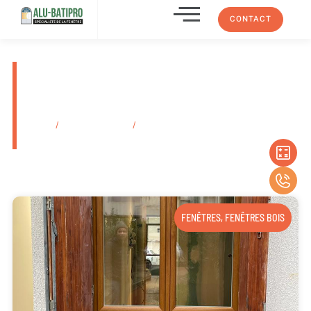
CONTACT
Installation de baie vitrée
coulissante aluminium Allauch
À Proximité De Marseille
Accueil
/
Secteurs d'activité
/
Installation de baie vitrée coulissante
aluminium Allauch À Proximité De Marseille
FENÊTRES
,
FENÊTRES BOIS