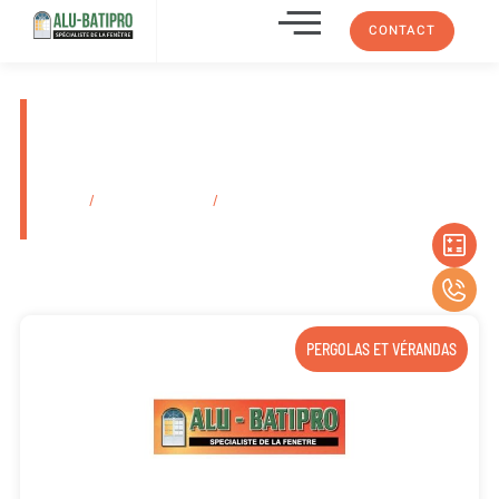
CONTACT
Menuiserie pour pose de porte
de garage enroulable Allauch
À Proximité De Marseille
Accueil
/
Secteurs d'activité
/
Menuiserie pour pose de porte de garage
enroulable Allauch À Proximité De Marseille
PERGOLAS ET VÉRANDAS