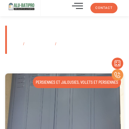
CONTACT
Prix installation de persienne
en bois Aubagne 13400
Accueil
/
Secteurs d'activité
/
Prix installation de persienne en bois
Aubagne 13400
PERSIENNES ET JALOUSIES
,
VOLETS ET PERSIENNES