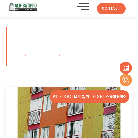
CONTACT
Pose de store extérieur
motorisé électrique Marseille
Château-Gombert 13013
Accueil
/
Secteurs d'activité
/
Pose de store extérieur motorisé
électrique Marseille Château-Gombert 13013
VOLETS BATTANTS
,
VOLETS ET PERSIENNES