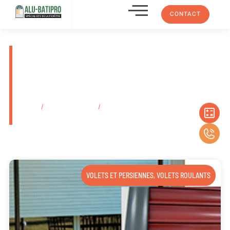
CONTACT
Faire installer des panneaux
japonais ou des cloisons de
séparation Cassis En
Provence-Alpes-Côte D’azur
Accueil
/
Secteurs d'activité
/
Faire installer des panneaux japonais ou
des cloisons de séparation Cassis En Provence-Alpes-Côte D’azur
VOLETS ET PERSIENNES
,
VOLETS ROULANTS