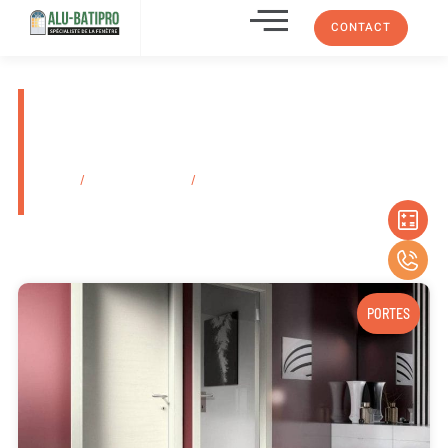
CONTACT
Installation de portail battant
en bois Marseille La Valentine
13011
Accueil
/
Secteurs d'activité
/
Installation de portail battant en bois
Marseille La Valentine 13011
PORTES