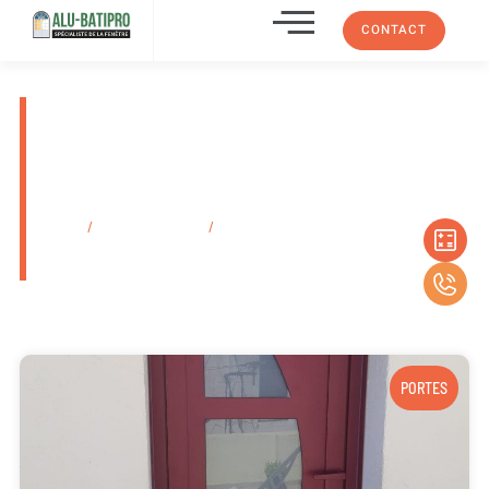
CONTACT
Artisan RGE pour pose de
pergola bioclimatique à lames
orientables La Ciotat 13600
Dans Les Bouches-Du-Rhône
Accueil
/
Secteurs d'activité
/
Artisan RGE pour pose de pergola
bioclimatique à lames orientables La Ciotat 13600 Dans Les Bouches-
Du-Rhône
PORTES