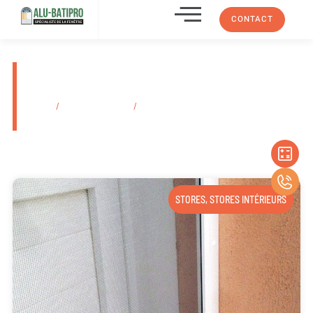
CONTACT
Fabricant de grille de défense
en fer forgé Marseille
Accueil
/
Secteurs d'activité
/
Fabricant de grille de défense en fer
forgé Marseille
STORES
,
STORES INTÉRIEURS