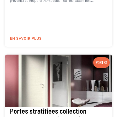
provençal de Roquefort-la-Bédoule ! Gamme battant bois...
EN SAVOIR PLUS
PORTES
Portes stratifiées collection