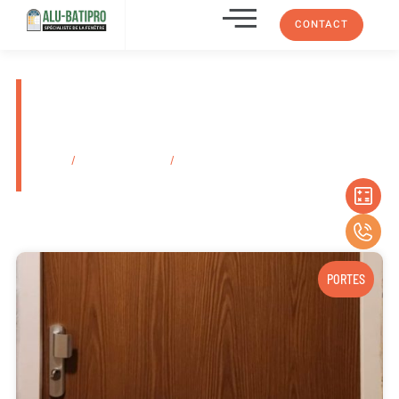
CONTACT
Pose de portail coulissant
aluminium sur mesure
Marseille
Accueil
/
Secteurs d'activité
/
Pose de portail coulissant aluminium sur
mesure Marseille
PORTES