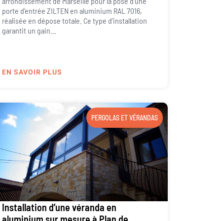
arrondissement de Marseille pour la pose d’une
porte d’entrée ZILTEN en aluminium RAL 7016,
réalisée en dépose totale. Ce type d’installation
garantit un gain...
EN SAVOIR PLUS
PERGOLAS ET VÉRANDAS
Installation d’une véranda en
aluminium sur mesure à Plan de