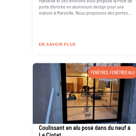
Marseille et ses environs vous propose la Pose de
porte d’entrée en aluminium design pour une
maison à Marseille. Nous proposons des portes...
EN SAVOIR PLUS
FENÊTRES
,
FENÊTRES ALU
Coulissant en alu posé dans du neuf à
La Ciotat