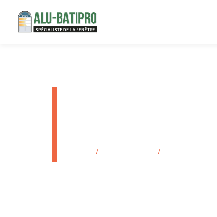
Pose de ri
magasin Ma
Accueil
/
Secteurs d'activité
/
Pose de rideau mét