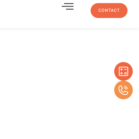
CONTACT
 pour
ntine 13011